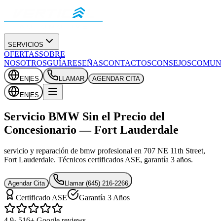
SERVICIOS
OFERTAS
SOBRE
NOSOTROS
GUÍA
RESEÑAS
CONTACTOS
CONSEJOS
COMUN
EN
|
ES
LLAMAR
AGENDAR CITA
EN
|
ES
Servicio BMW Sin el Precio del
Concesionario — Fort Lauderdale
servicio y reparación de bmw profesional en 707 NE 11th Street,
Fort Lauderdale. Técnicos certificados ASE, garantía 3 años.
Agendar Cita
Llamar
(645) 216-2266
Certificado ASE
Garantía 3 Años
4.9
· 516+ Google reviews