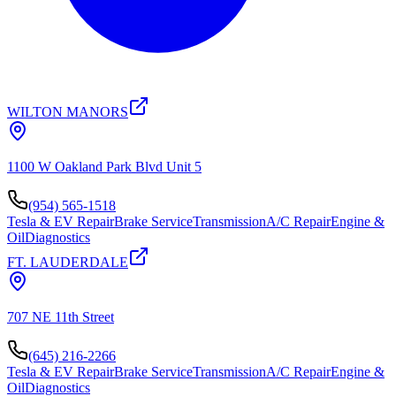
WILTON MANORS
1100 W Oakland Park Blvd Unit 5
(954) 565-1518
Tesla & EV Repair
Brake Service
Transmission
A/C Repair
Engine &
Oil
Diagnostics
FT. LAUDERDALE
707 NE 11th Street
(645) 216-2266
Tesla & EV Repair
Brake Service
Transmission
A/C Repair
Engine &
Oil
Diagnostics