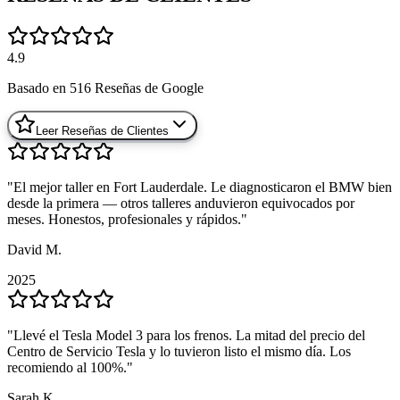
4.9
Basado en
516
Reseñas de Google
Leer Reseñas de Clientes
"
"
El mejor taller en Fort Lauderdale. Le diagnosticaron el BMW bien
El mejor taller en Fort Lauderdale. Le diagnosticaron el BMW bien
desde la primera — otros talleres anduvieron equivocados por
desde la primera — otros talleres anduvieron equivocados por
meses. Honestos, profesionales y rápidos.
meses. Honestos, profesionales y rápidos.
"
"
David M.
David M.
2025
2025
"
"
Llevé el Tesla Model 3 para los frenos. La mitad del precio del
Llevé el Tesla Model 3 para los frenos. La mitad del precio del
Centro de Servicio Tesla y lo tuvieron listo el mismo día. Los
Centro de Servicio Tesla y lo tuvieron listo el mismo día. Los
recomiendo al 100%.
recomiendo al 100%.
"
"
Sarah K.
Sarah K.