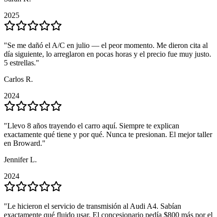
2025
2025
"
"
Se me dañó el A/C en julio — el peor momento. Me dieron cita al
Se me dañó el A/C en julio — el peor momento. Me dieron cita al
día siguiente, lo arreglaron en pocas horas y el precio fue muy justo.
día siguiente, lo arreglaron en pocas horas y el precio fue muy justo.
5 estrellas.
5 estrellas.
"
"
Carlos R.
Carlos R.
2024
2024
"
"
Llevo 8 años trayendo el carro aquí. Siempre te explican
Llevo 8 años trayendo el carro aquí. Siempre te explican
exactamente qué tiene y por qué. Nunca te presionan. El mejor taller
exactamente qué tiene y por qué. Nunca te presionan. El mejor taller
en Broward.
en Broward.
"
"
Jennifer L.
Jennifer L.
2024
2024
"
"
Le hicieron el servicio de transmisión al Audi A4. Sabían
Le hicieron el servicio de transmisión al Audi A4. Sabían
exactamente qué fluido usar. El concesionario pedía $800 más por el
exactamente qué fluido usar. El concesionario pedía $800 más por el