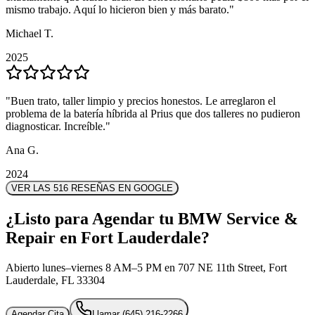
mismo trabajo. Aquí lo hicieron bien y más barato.
mismo trabajo. Aquí lo hicieron bien y más barato.
"
"
Michael T.
Michael T.
2025
2025
"
"
Buen trato, taller limpio y precios honestos. Le arreglaron el
Buen trato, taller limpio y precios honestos. Le arreglaron el
problema de la batería híbrida al Prius que dos talleres no pudieron
problema de la batería híbrida al Prius que dos talleres no pudieron
diagnosticar. Increíble.
diagnosticar. Increíble.
"
"
Ana G.
Ana G.
2024
2024
VER LAS 516 RESEÑAS EN GOOGLE
¿Listo para Agendar tu BMW Service &
Repair en Fort Lauderdale?
Abierto lunes–viernes 8 AM–5 PM en 707 NE 11th Street, Fort
Lauderdale, FL 33304
Agendar Cita
Llamar
(645) 216-2266