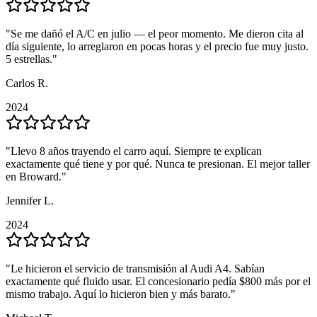
"
"
Se me dañó el A/C en julio — el peor momento. Me dieron cita al
Se me dañó el A/C en julio — el peor momento. Me dieron cita al
día siguiente, lo arreglaron en pocas horas y el precio fue muy justo.
día siguiente, lo arreglaron en pocas horas y el precio fue muy justo.
5 estrellas.
5 estrellas.
"
"
Carlos R.
Carlos R.
2024
2024
"
"
Llevo 8 años trayendo el carro aquí. Siempre te explican
Llevo 8 años trayendo el carro aquí. Siempre te explican
exactamente qué tiene y por qué. Nunca te presionan. El mejor taller
exactamente qué tiene y por qué. Nunca te presionan. El mejor taller
en Broward.
en Broward.
"
"
Jennifer L.
Jennifer L.
2024
2024
"
"
Le hicieron el servicio de transmisión al Audi A4. Sabían
Le hicieron el servicio de transmisión al Audi A4. Sabían
exactamente qué fluido usar. El concesionario pedía $800 más por el
exactamente qué fluido usar. El concesionario pedía $800 más por el
mismo trabajo. Aquí lo hicieron bien y más barato.
mismo trabajo. Aquí lo hicieron bien y más barato.
"
"