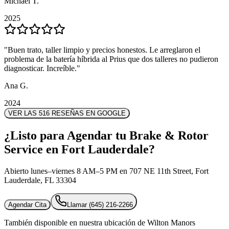
Michael T.
Michael T.
2025
2025
"
"
Buen trato, taller limpio y precios honestos. Le arreglaron el
Buen trato, taller limpio y precios honestos. Le arreglaron el
problema de la batería híbrida al Prius que dos talleres no pudieron
problema de la batería híbrida al Prius que dos talleres no pudieron
diagnosticar. Increíble.
diagnosticar. Increíble.
"
"
Ana G.
Ana G.
2024
2024
VER LAS 516 RESEÑAS EN GOOGLE
¿Listo para Agendar tu Brake & Rotor
Service en Fort Lauderdale?
Abierto lunes–viernes 8 AM–5 PM en 707 NE 11th Street, Fort
Lauderdale, FL 33304
Agendar Cita
Llamar
(645) 216-2266
También disponible en nuestra ubicación de Wilton Manors