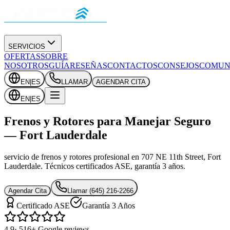
SERVICIOS
OFERTAS
SOBRE
NOSOTROS
GUÍA
RESEÑAS
CONTACTOS
CONSEJOS
COMUN
EN
|
ES
LLAMAR
AGENDAR CITA
EN
|
ES
Frenos y Rotores para Manejar Seguro
— Fort Lauderdale
servicio de frenos y rotores profesional en 707 NE 11th Street, Fort
Lauderdale. Técnicos certificados ASE, garantía 3 años.
Agendar Cita
Llamar
(645) 216-2266
Certificado ASE
Garantía 3 Años
4.9
· 516+ Google reviews