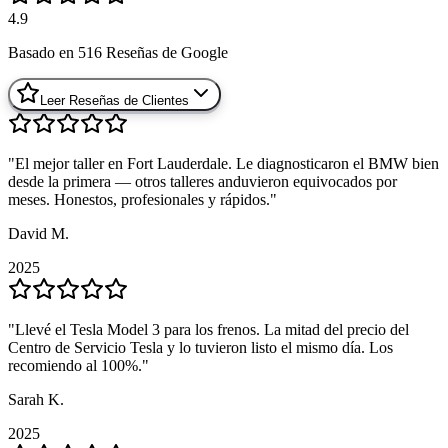
4.9
Basado en
516
Reseñas de Google
Leer Reseñas de Clientes
"
"
El mejor taller en Fort Lauderdale. Le diagnosticaron el BMW bien
El mejor taller en Fort Lauderdale. Le diagnosticaron el BMW bien
desde la primera — otros talleres anduvieron equivocados por
desde la primera — otros talleres anduvieron equivocados por
meses. Honestos, profesionales y rápidos.
meses. Honestos, profesionales y rápidos.
"
"
David M.
David M.
2025
2025
"
"
Llevé el Tesla Model 3 para los frenos. La mitad del precio del
Llevé el Tesla Model 3 para los frenos. La mitad del precio del
Centro de Servicio Tesla y lo tuvieron listo el mismo día. Los
Centro de Servicio Tesla y lo tuvieron listo el mismo día. Los
recomiendo al 100%.
recomiendo al 100%.
"
"
Sarah K.
Sarah K.
2025
2025