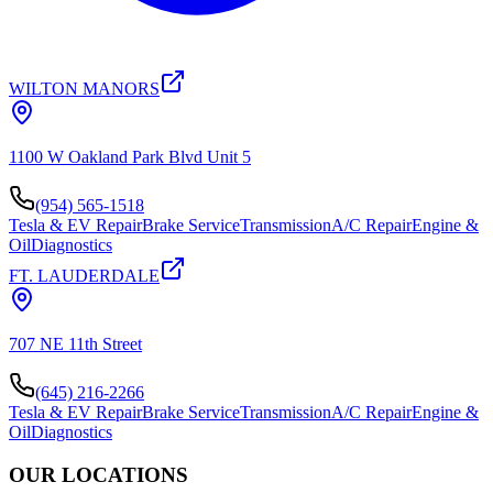
WILTON MANORS
1100 W Oakland Park Blvd Unit 5
(954) 565-1518
Tesla & EV Repair
Brake Service
Transmission
A/C Repair
Engine &
Oil
Diagnostics
FT. LAUDERDALE
707 NE 11th Street
(645) 216-2266
Tesla & EV Repair
Brake Service
Transmission
A/C Repair
Engine &
Oil
Diagnostics
OUR LOCATIONS