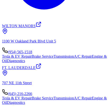
WILTON MANORS
1100 W Oakland Park Blvd Unit 5
(954) 565-1518
Tesla & EV Repair
Brake Service
Transmission
A/C Repair
Engine &
Oil
Diagnostics
FT. LAUDERDALE
707 NE 11th Street
(645) 216-2266
Tesla & EV Repair
Brake Service
Transmission
A/C Repair
Engine &
Oil
Diagnostics