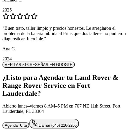
2025
2025
"
"
Buen trato, taller limpio y precios honestos. Le arreglaron el
Buen trato, taller limpio y precios honestos. Le arreglaron el
problema de la batería híbrida al Prius que dos talleres no pudieron
problema de la batería híbrida al Prius que dos talleres no pudieron
diagnosticar. Increíble.
diagnosticar. Increíble.
"
"
Ana G.
Ana G.
2024
2024
VER LAS 516 RESEÑAS EN GOOGLE
¿Listo para Agendar tu Land Rover &
Range Rover Service en Fort
Lauderdale?
Abierto lunes–viernes 8 AM–5 PM en 707 NE 11th Street, Fort
Lauderdale, FL 33304
Agendar Cita
Llamar
(645) 216-2266