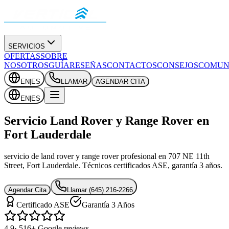
SERVICIOS
OFERTAS
SOBRE
NOSOTROS
GUÍA
RESEÑAS
CONTACTOS
CONSEJOS
COMUN
EN
|
ES
LLAMAR
AGENDAR CITA
EN
|
ES
Servicio Land Rover y Range Rover en
Fort Lauderdale
servicio de land rover y range rover profesional en 707 NE 11th
Street, Fort Lauderdale. Técnicos certificados ASE, garantía 3 años.
Agendar Cita
Llamar
(645) 216-2266
Certificado ASE
Garantía 3 Años
4.9
· 516+ Google reviews