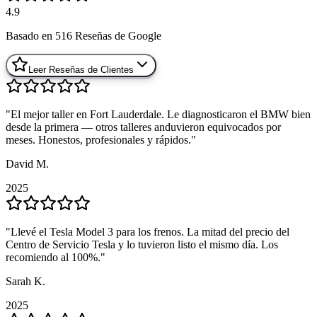
4.9
Basado en
516
Reseñas de Google
Leer Reseñas de Clientes
"
"
El mejor taller en Fort Lauderdale. Le diagnosticaron el BMW bien
El mejor taller en Fort Lauderdale. Le diagnosticaron el BMW bien
desde la primera — otros talleres anduvieron equivocados por
desde la primera — otros talleres anduvieron equivocados por
meses. Honestos, profesionales y rápidos.
meses. Honestos, profesionales y rápidos.
"
"
David M.
David M.
2025
2025
"
"
Llevé el Tesla Model 3 para los frenos. La mitad del precio del
Llevé el Tesla Model 3 para los frenos. La mitad del precio del
Centro de Servicio Tesla y lo tuvieron listo el mismo día. Los
Centro de Servicio Tesla y lo tuvieron listo el mismo día. Los
recomiendo al 100%.
recomiendo al 100%.
"
"
Sarah K.
Sarah K.
2025
2025