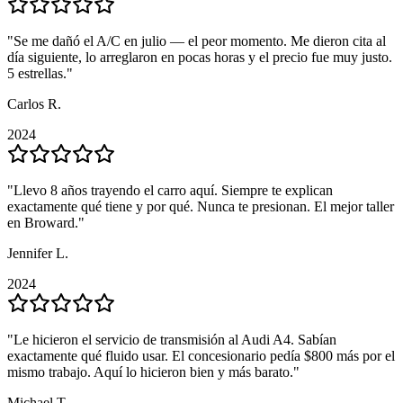
"
"
Se me dañó el A/C en julio — el peor momento. Me dieron cita al
Se me dañó el A/C en julio — el peor momento. Me dieron cita al
día siguiente, lo arreglaron en pocas horas y el precio fue muy justo.
día siguiente, lo arreglaron en pocas horas y el precio fue muy justo.
5 estrellas.
5 estrellas.
"
"
Carlos R.
Carlos R.
2024
2024
"
"
Llevo 8 años trayendo el carro aquí. Siempre te explican
Llevo 8 años trayendo el carro aquí. Siempre te explican
exactamente qué tiene y por qué. Nunca te presionan. El mejor taller
exactamente qué tiene y por qué. Nunca te presionan. El mejor taller
en Broward.
en Broward.
"
"
Jennifer L.
Jennifer L.
2024
2024
"
"
Le hicieron el servicio de transmisión al Audi A4. Sabían
Le hicieron el servicio de transmisión al Audi A4. Sabían
exactamente qué fluido usar. El concesionario pedía $800 más por el
exactamente qué fluido usar. El concesionario pedía $800 más por el
mismo trabajo. Aquí lo hicieron bien y más barato.
mismo trabajo. Aquí lo hicieron bien y más barato.
"
"
Michael T.
Michael T.