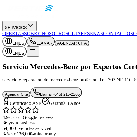
SERVICIOS
OFERTAS
SOBRE NOSOTROS
GUÍA
RESEÑAS
CONTACTOS
C
EN
|
ES
LLAMAR
AGENDAR CITA
EN
|
ES
Servicio Mercedes-Benz por Expertos Cer
servicio y reparación de mercedes-benz profesional en 707 NE 11th St
Agendar Cita
Llamar
(645) 216-2266
Certificado ASE
Garantía 3 Años
4.9
· 516+ Google reviews
36 yrs
in business
54,000+
vehicles serviced
3-Year / 36,000-mi
warranty