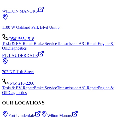
WILTON MANORS
1100 W Oakland Park Blvd Unit 5
(954) 565-1518
Tesla & EV Repair
Brake Service
Transmission
A/C Repair
Engine &
Oil
Diagnostics
FT. LAUDERDALE
707 NE 11th Street
(645) 216-2266
Tesla & EV Repair
Brake Service
Transmission
A/C Repair
Engine &
Oil
Diagnostics
OUR LOCATIONS
Fort Lauderdale
Wilton Manors