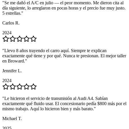
"
"
Se me dañó el A/C en julio — el peor momento. Me dieron cita al
Se me dañó el A/C en julio — el peor momento. Me dieron cita al
día siguiente, lo arreglaron en pocas horas y el precio fue muy justo.
día siguiente, lo arreglaron en pocas horas y el precio fue muy justo.
5 estrellas.
5 estrellas.
"
"
Carlos R.
Carlos R.
2024
2024
"
"
Llevo 8 años trayendo el carro aquí. Siempre te explican
Llevo 8 años trayendo el carro aquí. Siempre te explican
exactamente qué tiene y por qué. Nunca te presionan. El mejor taller
exactamente qué tiene y por qué. Nunca te presionan. El mejor taller
en Broward.
en Broward.
"
"
Jennifer L.
Jennifer L.
2024
2024
"
"
Le hicieron el servicio de transmisión al Audi A4. Sabían
Le hicieron el servicio de transmisión al Audi A4. Sabían
exactamente qué fluido usar. El concesionario pedía $800 más por el
exactamente qué fluido usar. El concesionario pedía $800 más por el
mismo trabajo. Aquí lo hicieron bien y más barato.
mismo trabajo. Aquí lo hicieron bien y más barato.
"
"
Michael T.
Michael T.
2025
2025