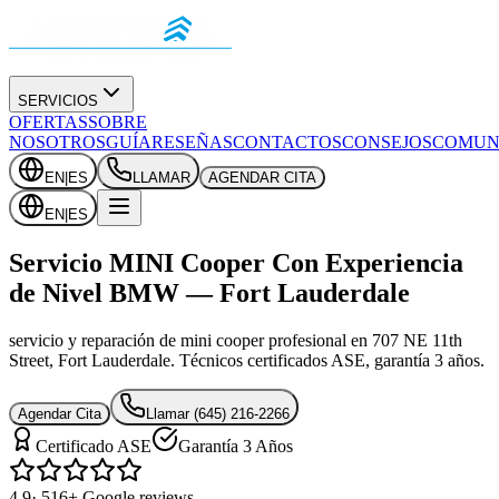
SERVICIOS
OFERTAS
SOBRE
NOSOTROS
GUÍA
RESEÑAS
CONTACTOS
CONSEJOS
COMUN
EN
|
ES
LLAMAR
AGENDAR CITA
EN
|
ES
Servicio MINI Cooper Con Experiencia
de Nivel BMW — Fort Lauderdale
servicio y reparación de mini cooper profesional en 707 NE 11th
Street, Fort Lauderdale. Técnicos certificados ASE, garantía 3 años.
Agendar Cita
Llamar
(645) 216-2266
Certificado ASE
Garantía 3 Años
4.9
· 516+ Google reviews