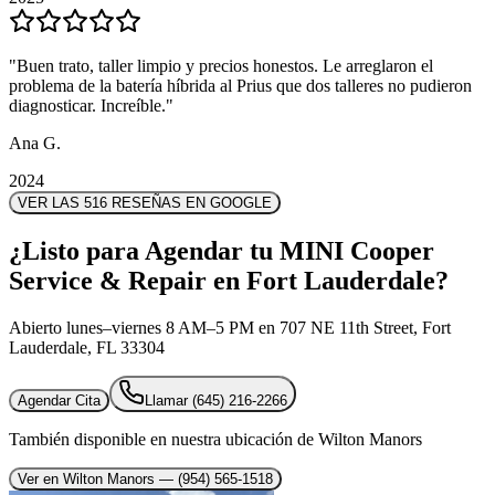
"
"
Buen trato, taller limpio y precios honestos. Le arreglaron el
Buen trato, taller limpio y precios honestos. Le arreglaron el
problema de la batería híbrida al Prius que dos talleres no pudieron
problema de la batería híbrida al Prius que dos talleres no pudieron
diagnosticar. Increíble.
diagnosticar. Increíble.
"
"
Ana G.
Ana G.
2024
2024
VER LAS 516 RESEÑAS EN GOOGLE
¿Listo para Agendar tu MINI Cooper
Service & Repair en Fort Lauderdale?
Abierto lunes–viernes 8 AM–5 PM en 707 NE 11th Street, Fort
Lauderdale, FL 33304
Agendar Cita
Llamar
(645) 216-2266
También disponible en nuestra ubicación de Wilton Manors
Ver en Wilton Manors
— (954) 565-1518