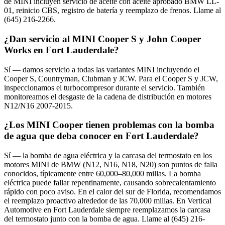
de MINI incluyen servicio de aceite con aceite aprobado BMW LL-
01, reinicio CBS, registro de batería y reemplazo de frenos. Llame al
(645) 216-2266.
¿Dan servicio al MINI Cooper S y John Cooper
Works en Fort Lauderdale?
Sí — damos servicio a todas las variantes MINI incluyendo el
Cooper S, Countryman, Clubman y JCW. Para el Cooper S y JCW,
inspeccionamos el turbocompresor durante el servicio. También
monitoreamos el desgaste de la cadena de distribución en motores
N12/N16 2007-2015.
¿Los MINI Cooper tienen problemas con la bomba
de agua que deba conocer en Fort Lauderdale?
Sí — la bomba de agua eléctrica y la carcasa del termostato en los
motores MINI de BMW (N12, N16, N18, N20) son puntos de falla
conocidos, típicamente entre 60,000–80,000 millas. La bomba
eléctrica puede fallar repentinamente, causando sobrecalentamiento
rápido con poco aviso. En el calor del sur de Florida, recomendamos
el reemplazo proactivo alrededor de las 70,000 millas. En Vertical
Automotive en Fort Lauderdale siempre reemplazamos la carcasa
del termostato junto con la bomba de agua. Llame al (645) 216-