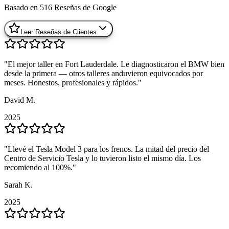
Basado en
516
Reseñas de Google
Leer Reseñas de Clientes
"
"
El mejor taller en Fort Lauderdale. Le diagnosticaron el BMW bien
El mejor taller en Fort Lauderdale. Le diagnosticaron el BMW bien
desde la primera — otros talleres anduvieron equivocados por
desde la primera — otros talleres anduvieron equivocados por
meses. Honestos, profesionales y rápidos.
meses. Honestos, profesionales y rápidos.
"
"
David M.
David M.
2025
2025
"
"
Llevé el Tesla Model 3 para los frenos. La mitad del precio del
Llevé el Tesla Model 3 para los frenos. La mitad del precio del
Centro de Servicio Tesla y lo tuvieron listo el mismo día. Los
Centro de Servicio Tesla y lo tuvieron listo el mismo día. Los
recomiendo al 100%.
recomiendo al 100%.
"
"
Sarah K.
Sarah K.
2025
2025