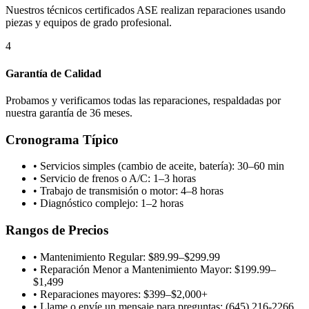
Nuestros técnicos certificados ASE realizan reparaciones usando
piezas y equipos de grado profesional.
4
Garantía de Calidad
Probamos y verificamos todas las reparaciones, respaldadas por
nuestra garantía de 36 meses.
Cronograma Típico
•
Servicios simples (cambio de aceite, batería): 30–60 min
•
Servicio de frenos o A/C: 1–3 horas
•
Trabajo de transmisión o motor: 4–8 horas
•
Diagnóstico complejo: 1–2 horas
Rangos de Precios
•
Mantenimiento Regular: $89.99–$299.99
•
Reparación Menor a Mantenimiento Mayor: $199.99–
$1,499
•
Reparaciones mayores: $399–$2,000+
•
Llame o envíe un mensaje para preguntas: (645) 216-2266