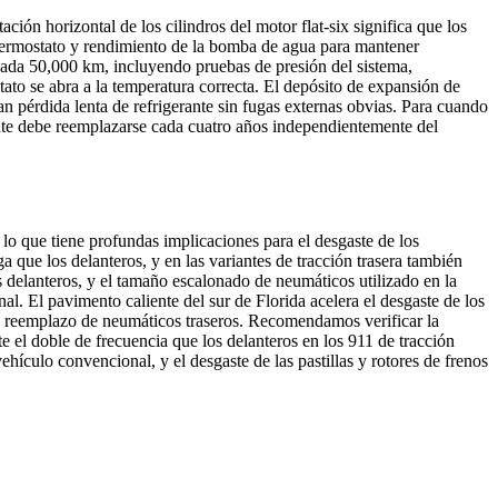
ción horizontal de los cilindros del motor flat-six significa que los
l termostato y rendimiento de la bomba de agua para mantener
 cada 50,000 km, incluyendo pruebas de presión del sistema,
stato se abra a la temperatura correcta. El depósito de expansión de
an pérdida lenta de refrigerante sin fugas externas obvias. Para cuando
rante debe reemplazarse cada cuatro años independientemente del
lo que tiene profundas implicaciones para el desgaste de los
a que los delanteros, y en las variantes de tracción trasera también
s delanteros, y el tamaño escalonado de neumáticos utilizado en la
. El pavimento caliente del sur de Florida acelera el desgaste de los
 de reemplazo de neumáticos traseros. Recomendamos verificar la
 el doble de frecuencia que los delanteros en los 911 de tracción
ehículo convencional, y el desgaste de las pastillas y rotores de frenos