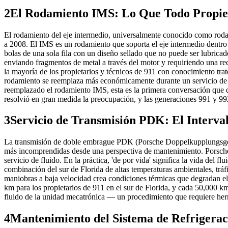
2
El Rodamiento IMS: Lo Que Todo Propiet
El rodamiento del eje intermedio, universalmente conocido como roda
a 2008. El IMS es un rodamiento que soporta el eje intermedio dentro
bolas de una sola fila con un diseño sellado que no puede ser lubricad
enviando fragmentos de metal a través del motor y requiriendo una rec
la mayoría de los propietarios y técnicos de 911 con conocimiento tr
rodamiento se reemplaza más económicamente durante un servicio de 
reemplazado el rodamiento IMS, esta es la primera conversación que d
resolvió en gran medida la preocupación, y las generaciones 991 y 992
3
Servicio de Transmisión PDK: El Interv
La transmisión de doble embrague PDK (Porsche Doppelkupplungsgetri
más incomprendidas desde una perspectiva de mantenimiento. Porsche d
servicio de fluido. En la práctica, 'de por vida' significa la vida del
combinación del sur de Florida de altas temperaturas ambientales, t
maniobras a baja velocidad crea condiciones térmicas que degradan el
km para los propietarios de 911 en el sur de Florida, y cada 50,000 km
fluido de la unidad mecatrónica — un procedimiento que requiere herr
4
Mantenimiento del Sistema de Refrigeraci