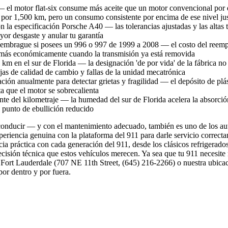
 — el motor flat-six consume más aceite que un motor convencional por d
o por 1,500 km, pero un consumo consistente por encima de ese nivel jus
a especificación Porsche A40 — las tolerancias ajustadas y las altas t
yor desgaste y anular tu garantía
embrague si posees un 996 o 997 de 1999 a 2008 — el costo del reempla
e más económicamente cuando la transmisión ya está removida
m en el sur de Florida — la designación 'de por vida' de la fábrica no f
jas de calidad de cambio y fallas de la unidad mecatrónica
ación anualmente para detectar grietas y fragilidad — el depósito de plá
ta que el motor se sobrecalienta
e del kilometraje — la humedad del sur de Florida acelera la absorción
n punto de ebullición reducido
 conducir — y con el mantenimiento adecuado, también es uno de los au
xperiencia genuina con la plataforma del 911 para darle servicio correc
ia práctica con cada generación del 911, desde los clásicos refrigerados
isión técnica que estos vehículos merecen. Ya sea que tu 911 necesite
 Fort Lauderdale (707 NE 11th Street, (645) 216-2266) o nuestra ubic
or dentro y por fuera.