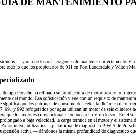
UÍA DE MANTENIMIENTO
PA
struidos — y uno de los más exigentes de mantener correctamente. El cal
bre todo lo que los propietarios de 911 en Fort Lauderdale y Wilton Man
pecializado
tiempo Porsche ha refinado su arquitectura de motor trasero, refrigerad
camente del mundo. Esa sofisticación viene con un requisito de manteni
ue significa que los patrones de consumo de aceite, la dinámica de refrig
97, 991 y 992 refrigerados por agua utilizan un motor de seis cilindros
nera que los motores convencionales en línea o en V no lo son. En el su
prolongado a baja velocidad, la carga térmica en el motor y el sistema 
cal Automotive, utilizamos la plataforma de diagnóstico PIWIS de Porsc
suspensión activa — dándonos la misma profundidad de diagnóstico que 