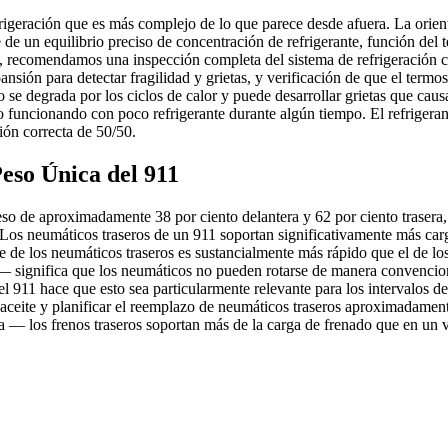
rigeración que es más complejo de lo que parece desde afuera. La orienta
de de un equilibrio preciso de concentración de refrigerante, función de
ida, recomendamos una inspección completa del sistema de refrigeración
nsión para detectar fragilidad y grietas, y verificación de que el termo
 se degrada por los ciclos de calor y puede desarrollar grietas que caus
ado funcionando con poco refrigerante durante algún tiempo. El refrige
ión correcta de 50/50.
Peso Única del 911
eso de aproximadamente 38 por ciento delantera y 62 por ciento trasera, 
. Los neumáticos traseros de un 911 soportan significativamente más carg
te de los neumáticos traseros es sustancialmente más rápido que el de lo
 significa que los neumáticos no pueden rotarse de manera convencional
del 911 hace que esto sea particularmente relevante para los intervalos
 aceite y planificar el reemplazo de neumáticos traseros aproximadamente
ca — los frenos traseros soportan más de la carga de frenado que en un v