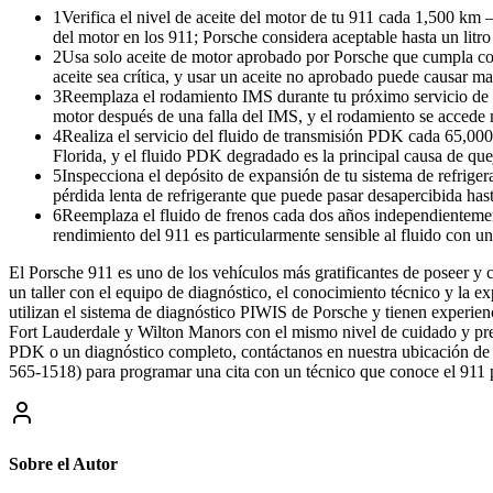
1
Verifica el nivel de aceite del motor de tu 911 cada 1,500 km
del motor en los 911; Porsche considera aceptable hasta un litr
2
Usa solo aceite de motor aprobado por Porsche que cumpla con l
aceite sea crítica, y usar un aceite no aprobado puede causar ma
3
Reemplaza el rodamiento IMS durante tu próximo servicio de 
motor después de una falla del IMS, y el rodamiento se acced
4
Realiza el servicio del fluido de transmisión PDK cada 65,000 k
Florida, y el fluido PDK degradado es la principal causa de que
5
Inspecciona el depósito de expansión de tu sistema de refriger
pérdida lenta de refrigerante que puede pasar desapercibida has
6
Reemplaza el fluido de frenos cada dos años independientement
rendimiento del 911 es particularmente sensible al fluido con u
El Porsche 911 es uno de los vehículos más gratificantes de poseer y
un taller con el equipo de diagnóstico, el conocimiento técnico y la e
utilizan el sistema de diagnóstico PIWIS de Porsche y tienen experienc
Fort Lauderdale y Wilton Manors con el mismo nivel de cuidado y prec
PDK o un diagnóstico completo, contáctanos en nuestra ubicación de
565-1518) para programar una cita con un técnico que conoce el 911 p
Sobre el Autor