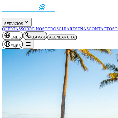
SERVICIOS
OFERTAS
SOBRE NOSOTROS
GUÍA
RESEÑAS
CONTACTOS
C
EN
|
ES
LLAMAR
AGENDAR CITA
EN
|
ES