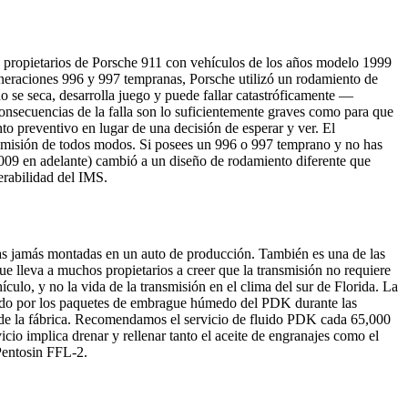
s propietarios de Porsche 911 con vehículos de los años modelo 1999
eneraciones 996 y 997 tempranas, Porsche utilizó un rodamiento de
do se seca, desarrolla juego y puede fallar catastróficamente —
consecuencias de la falla son lo suficientemente graves como para que
o preventivo en lugar de una decisión de esperar y ver. El
smisión de todos modos. Si posees un 996 o 997 temprano y no has
2009 en adelante) cambió a un diseño de rodamiento diferente que
erabilidad del IMS.
s jamás montadas en un auto de producción. También es una de las
 lleva a muchos propietarios a creer que la transmisión no requiere
ículo, y no la vida de la transmisión en el clima del sur de Florida. La
erado por los paquetes de embrague húmedo del PDK durante las
s de la fábrica. Recomendamos el servicio de fluido PDK cada 65,000
cio implica drenar y rellenar tanto el aceite de engranajes como el
 Pentosin FFL-2.