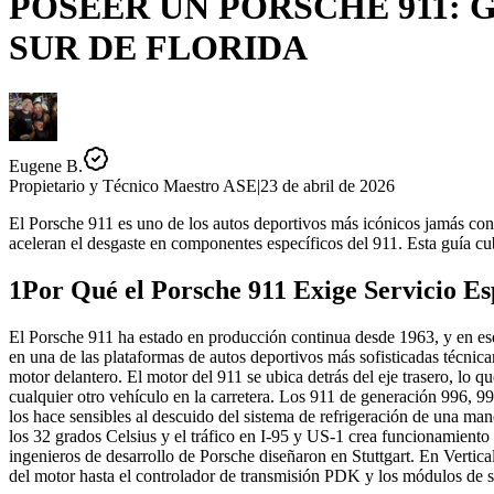
POSEER UN PORSCHE 911:
G
SUR DE FLORIDA
Eugene B.
Propietario y Técnico Maestro ASE
|
23 de abril de 2026
El Porsche 911 es uno de los autos deportivos más icónicos jamás con
aceleran el desgaste en componentes específicos del 911. Esta guía cu
1
Por Qué el Porsche 911 Exige Servicio Es
El Porsche 911 ha estado en producción continua desde 1963, y en ese 
en una de las plataformas de autos deportivos más sofisticadas técni
motor delantero. El motor del 911 se ubica detrás del eje trasero, lo q
cualquier otro vehículo en la carretera. Los 911 de generación 996, 9
los hace sensibles al descuido del sistema de refrigeración de una ma
los 32 grados Celsius y el tráfico en I-95 y US-1 crea funcionamiento 
ingenieros de desarrollo de Porsche diseñaron en Stuttgart. En Verti
del motor hasta el controlador de transmisión PDK y los módulos de 