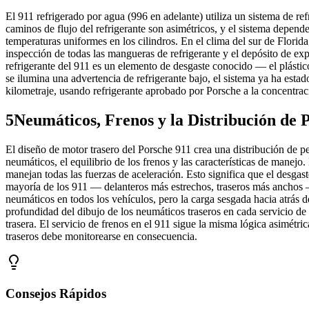
El 911 refrigerado por agua (996 en adelante) utiliza un sistema de ref
caminos de flujo del refrigerante son asimétricos, y el sistema depen
temperaturas uniformes en los cilindros. En el clima del sur de Flor
inspección de todas las mangueras de refrigerante y el depósito de expa
refrigerante del 911 es un elemento de desgaste conocido — el plástico
se ilumina una advertencia de refrigerante bajo, el sistema ya ha est
kilometraje, usando refrigerante aprobado por Porsche a la concentrac
5
Neumáticos, Frenos y la Distribución de 
El diseño de motor trasero del Porsche 911 crea una distribución de p
neumáticos, el equilibrio de los frenos y las características de manejo
manejan todas las fuerzas de aceleración. Esto significa que el desgas
mayoría de los 911 — delanteros más estrechos, traseros más anchos —
neumáticos en todos los vehículos, pero la carga sesgada hacia atrás 
profundidad del dibujo de los neumáticos traseros en cada servicio de
trasera. El servicio de frenos en el 911 sigue la misma lógica asimétri
traseros debe monitorearse en consecuencia.
Consejos Rápidos