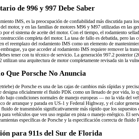
ario de 996 y 997 Debe Saber
miento IMS, es la preocupación de confiabilidad más discutida para lo
 del motor, y en las familias de motores M96 y M97 utilizadas en las g
o por el sistema de aceite del motor. Con el tiempo, el rodamiento sella
onstrucción completa del motor. La tasa de fallo es debatida, pero las 
aten el reemplazo del rodamiento IMS como un elemento de mantenimient
embrague, ya que acceder al rodamiento IMS requiere remover la tran
ebes tener con tu técnico de servicio. La generación 997.2 posterior (
 utilizan una arquitectura de motor completamente revisada sin la vuln
alo Que Porsche No Anuncia
ebe) de Porsche es una de las cajas de cambios más rápidas y precisa
esigna oficialmente el fluido PDK como un llenado de por vida, lo que
 fluido bajo condiciones normales de manejo europeas — no la vida del veh
ráfico de arranque y parada en US-1 y Federal Highway, y el calor gen
 fluido de transmisión significativamente más rápido que los supuesto
 para vehículos que ven uso regular en pista o manejo enérgico. El servi
amientas específicas de Porsche y la especificación correcta de fluido
ón para 911s del Sur de Florida