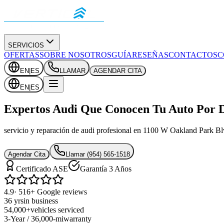
SERVICIOS
OFERTAS
SOBRE NOSOTROS
GUÍA
RESEÑAS
CONTACTOS
C
EN
|
ES
LLAMAR
AGENDAR CITA
EN
|
ES
Expertos Audi Que Conocen Tu Auto Por 
servicio y reparación de audi profesional en 1100 W Oakland Park Bl
Agendar Cita
Llamar
(954) 565-1518
Certificado ASE
Garantía 3 Años
4.9
· 516+ Google reviews
36 yrs
in business
54,000+
vehicles serviced
3-Year / 36,000-mi
warranty