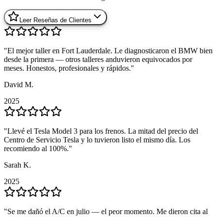
Leer Reseñas de Clientes
"
"
El mejor taller en Fort Lauderdale. Le diagnosticaron el BMW bien
El mejor taller en Fort Lauderdale. Le diagnosticaron el BMW bien
desde la primera — otros talleres anduvieron equivocados por
desde la primera — otros talleres anduvieron equivocados por
meses. Honestos, profesionales y rápidos.
meses. Honestos, profesionales y rápidos.
"
"
David M.
David M.
2025
2025
"
"
Llevé el Tesla Model 3 para los frenos. La mitad del precio del
Llevé el Tesla Model 3 para los frenos. La mitad del precio del
Centro de Servicio Tesla y lo tuvieron listo el mismo día. Los
Centro de Servicio Tesla y lo tuvieron listo el mismo día. Los
recomiendo al 100%.
recomiendo al 100%.
"
"
Sarah K.
Sarah K.
2025
2025
"
"
Se me dañó el A/C en julio — el peor momento. Me dieron cita al
Se me dañó el A/C en julio — el peor momento. Me dieron cita al