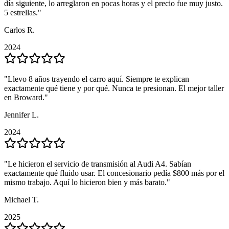
día siguiente, lo arreglaron en pocas horas y el precio fue muy justo.
día siguiente, lo arreglaron en pocas horas y el precio fue muy justo.
5 estrellas.
5 estrellas.
"
"
Carlos R.
Carlos R.
2024
2024
"
"
Llevo 8 años trayendo el carro aquí. Siempre te explican
Llevo 8 años trayendo el carro aquí. Siempre te explican
exactamente qué tiene y por qué. Nunca te presionan. El mejor taller
exactamente qué tiene y por qué. Nunca te presionan. El mejor taller
en Broward.
en Broward.
"
"
Jennifer L.
Jennifer L.
2024
2024
"
"
Le hicieron el servicio de transmisión al Audi A4. Sabían
Le hicieron el servicio de transmisión al Audi A4. Sabían
exactamente qué fluido usar. El concesionario pedía $800 más por el
exactamente qué fluido usar. El concesionario pedía $800 más por el
mismo trabajo. Aquí lo hicieron bien y más barato.
mismo trabajo. Aquí lo hicieron bien y más barato.
"
"
Michael T.
Michael T.
2025
2025