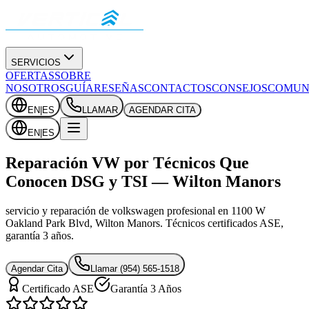
SERVICIOS
OFERTAS
SOBRE
NOSOTROS
GUÍA
RESEÑAS
CONTACTOS
CONSEJOS
COMUN
EN
|
ES
LLAMAR
AGENDAR CITA
EN
|
ES
Reparación VW por Técnicos Que
Conocen DSG y TSI — Wilton Manors
servicio y reparación de volkswagen profesional en 1100 W
Oakland Park Blvd, Wilton Manors. Técnicos certificados ASE,
garantía 3 años.
Agendar Cita
Llamar
(954) 565-1518
Certificado ASE
Garantía 3 Años