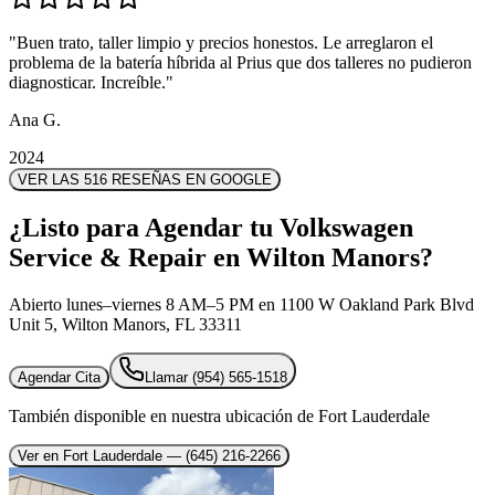
"
"
Buen trato, taller limpio y precios honestos. Le arreglaron el
Buen trato, taller limpio y precios honestos. Le arreglaron el
problema de la batería híbrida al Prius que dos talleres no pudieron
problema de la batería híbrida al Prius que dos talleres no pudieron
diagnosticar. Increíble.
diagnosticar. Increíble.
"
"
Ana G.
Ana G.
2024
2024
VER LAS 516 RESEÑAS EN GOOGLE
¿Listo para Agendar tu Volkswagen
Service & Repair en Wilton Manors?
Abierto lunes–viernes 8 AM–5 PM en 1100 W Oakland Park Blvd
Unit 5, Wilton Manors, FL 33311
Agendar Cita
Llamar
(954) 565-1518
También disponible en nuestra ubicación de Fort Lauderdale
Ver en Fort Lauderdale
— (645) 216-2266