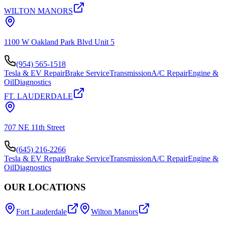
WILTON MANORS
1100 W Oakland Park Blvd Unit 5
(954) 565-1518
Tesla & EV Repair
Brake Service
Transmission
A/C Repair
Engine &
Oil
Diagnostics
FT. LAUDERDALE
707 NE 11th Street
(645) 216-2266
Tesla & EV Repair
Brake Service
Transmission
A/C Repair
Engine &
Oil
Diagnostics
OUR LOCATIONS
Fort Lauderdale
Wilton Manors